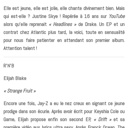
Elle est jeune, elle est jolie, elle chante divinement bien. Mais
qui est-elle ? Justine Skye ! Repérée à 16 ans sur
YouTube
alors qu’elle reprenait
« Headlines »
de Drake. Un EP et un
contrat chez Atlantic plus tard, la voici, toute en sensualité
pour nous faire patienter en attendant son premier album.
Attention talent !
R’N’B
Elijah Blake
« Strange Fruit »
Encore une fois, Jay-Z a eu le nez creux en signant ce jeune
prodige dans son écurie. Après avoir écrit pour Keyshia Cole ou
Game, Elijah propose enfin son second EP,
« Drift »
et sa
première vidéo aux lyrics ultra sexy. Après Franck Ocean, The