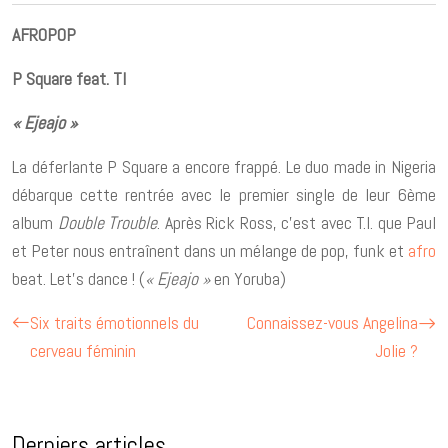
AFROPOP
P Square feat. TI
« Ejeajo »
La déferlante P Square a encore frappé. Le duo made in Nigeria
débarque cette rentrée avec le premier single de leur 6ème
album
Double Trouble
. Après Rick Ross, c’est avec T.I. que Paul
et Peter nous entraînent dans un mélange de pop, funk et
afro
beat. Let’s dance ! (
« Ejeajo »
en Yoruba)
Six traits émotionnels du
Connaissez-vous Angelina
cerveau féminin
Jolie ?
Derniers articles