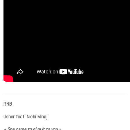
RNB
Usher feat. Nicki Minaj
« She came to give it to you »