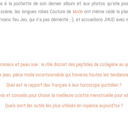
 fie à la pochette de son dernier album et aux photos qu’elle p
r scène, les longues robes Couture de
Mode
ont même cédé la place
nmoins feu Jen, qui n’a pas démérité ;-), et accueillons JHUD ave
umineux et peau nue : le rôle discret des peptides de collagène au q
e jean, pièce mode incontournable qui traverse toutes les tendance
Quel est le rapport des français à leur horoscope quotidien ?
vis et conseils pour choisir la meilleure culotte menstruelle pour a
Quels sont les outils les plus utilisés en voyance aujourd’hui ?