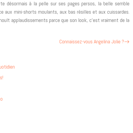
oste désormais à la pelle sur ses pages persos, la belle semble
 aux mini-shorts moulants, aux bas résilles et aux cuissardes.
c moult applaudissements parce que son look, c’est vraiment de la
Connaissez-vous Angelina Jolie ?
uotidien
s!
do