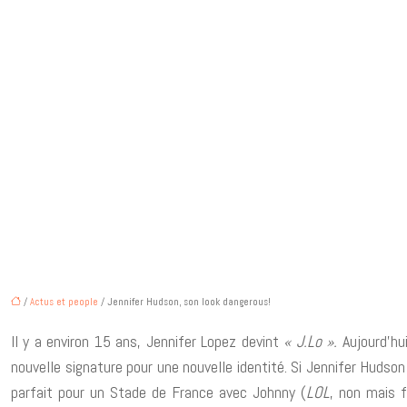
/
Actus et people
/ Jennifer Hudson, son look dangerous!
Il y a environ 15 ans, Jennifer Lopez devint
« J.Lo ».
Aujourd’hu
nouvelle signature pour une nouvelle identité. Si Jennifer Hudso
parfait pour un Stade de France avec Johnny (
LOL
, non mais f