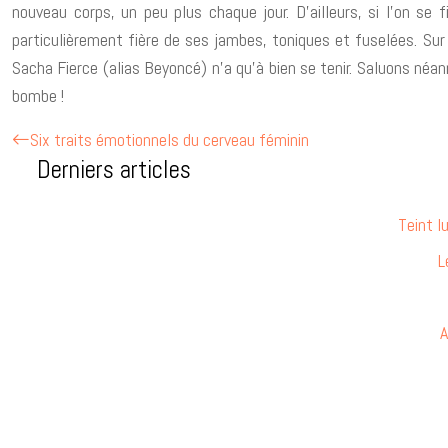
nouveau corps, un peu plus chaque jour. D’ailleurs, si l’on se
particulièrement fière de ses jambes, toniques et fuselées. Su
Sacha Fierce (alias Beyoncé) n’a qu’à bien se tenir. Saluons néa
bombe !
Six traits émotionnels du cerveau féminin
Derniers articles
Teint l
L
A