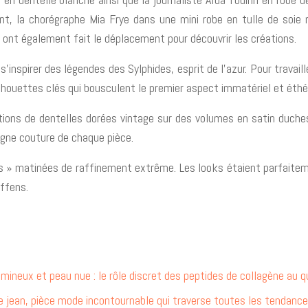
nt, la chorégraphe Mia Frye dans une mini robe en tulle de soie n
 ont également fait le déplacement pour découvrir les créations.
s’inspirer des légendes des Sylphides, esprit de l’azur. Pour trava
lhouettes clés qui bousculent le premier aspect immatériel et éthé
ations de dentelles dorées vintage sur des volumes en satin duc
igne couture de chaque pièce.
s » matinées de raffinement extrême. Les looks étaient parfaitem
effens.
umineux et peau nue : le rôle discret des peptides de collagène au q
e jean, pièce mode incontournable qui traverse toutes les tendance