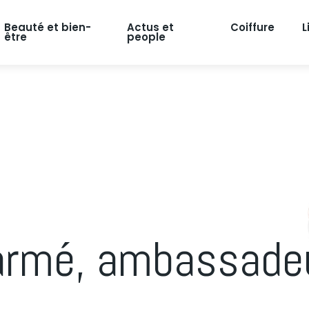
Beauté et bien-
Actus et
Coiffure
L
être
people
armé, ambassadeu