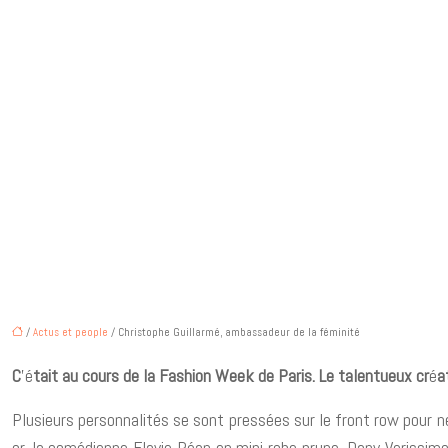
/
Actus et people
/ Christophe Guillarmé, ambassadeur de la féminité
C
’é
tait au cours de la Fashion Week de Paris. Le talentueux cr
é
a
Plusieurs personnalités se sont pressées sur le front row pour n
or, la comédienne Flavie Péan en mini robe prune, Dany Verissimo