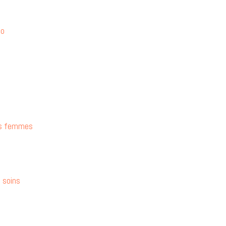
do
es femmes
e soins