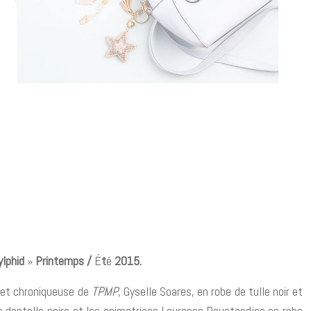
lphid
»
Printemps /
É
t
é
2015.
e et chroniqueuse de
TPMP
, Gyselle Soares, en robe de tulle noir et
de dentelle noire et les animatrices Laurence Roustandjee en robe