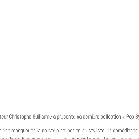
teur Christophe Guillarm
é
a pr
é
sent
é
sa derni
è
re collection
«
Pop Sy
e rien manquer de la nouvelle collection du styliste : la comédienn
 en dentelle blanche ainsi que la journaliste Aïda Touihri en robe 