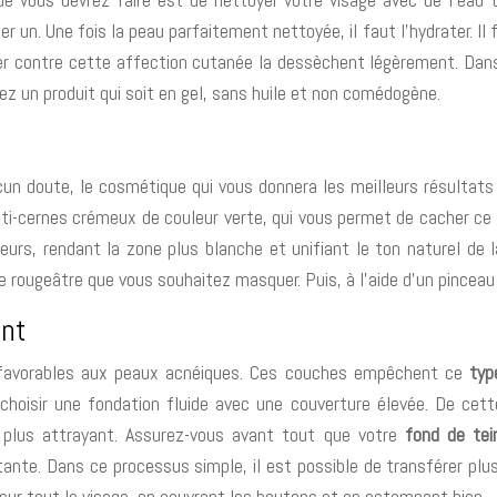
. Une fois la peau parfaitement nettoyée, il faut l’hydrater. Il fau
er contre cette affection cutanée la dessèchent légèrement. Dans 
rez un produit qui soit en gel, sans huile et non comédogène.
n doute, le cosmétique qui vous donnera les meilleurs résultats
anti-cernes crémeux de couleur verte, qui vous permet de cacher ce 
ugeurs, rendant la zone plus blanche et unifiant le ton naturel de
e rougeâtre que vous souhaitez masquer. Puis, à l’aide d’un pinceau
int
s favorables aux peaux acnéiques. Ces couches empêchent ce
typ
e choisir une fondation fluide avec une couverture élevée. De ce
 plus attrayant. Assurez-vous avant tout que votre
fond de tei
ante. Dans ce processus simple, il est possible de transférer plus
 sur tout le visage, en couvrant les boutons et en estompant bien.