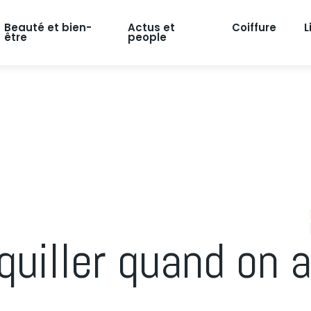
Beauté et bien-
Actus et
Coiffure
L
être
people
iller quand on a 