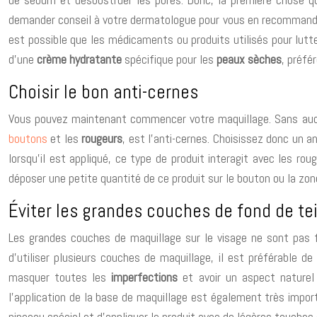
demander conseil à votre dermatologue pour vous en recommander un
est possible que les médicaments ou produits utilisés pour lutt
d’une
crème hydratante
spécifique pour les
peaux sèches
, préfé
Choisir le bon anti-cernes
Vous pouvez maintenant commencer votre maquillage. Sans aucu
boutons
et les
rougeurs
, est l’anti-cernes. Choisissez donc un 
lorsqu’il est appliqué, ce type de produit interagit avec les ro
déposer une petite quantité de ce produit sur le bouton ou la zon
Éviter les grandes couches de fond de te
Les grandes couches de maquillage sur le visage ne sont pa
d’utiliser plusieurs couches de maquillage, il est préférable d
masquer toutes les
imperfections
et avoir un aspect naturel
l’application de la base de maquillage est également très import
pinceau spécial et d’appliquer le produit avec de légères touches