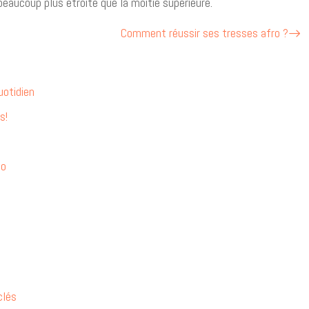
eaucoup plus étroite que la moitié supérieure.
Comment réussir ses tresses afro ?
uotidien
s!
do
clés