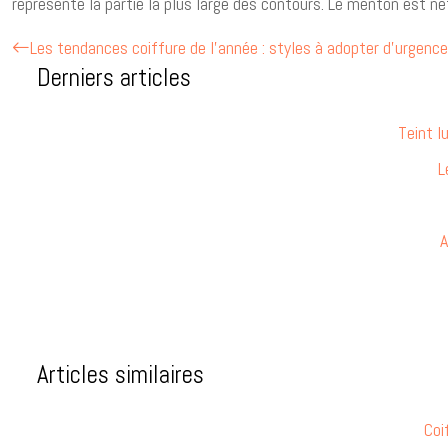
représente la partie la plus large des contours. Le menton est ne
Les tendances coiffure de l’année : styles à adopter d’urgence
Derniers articles
Teint l
L
A
Articles similaires
Coi