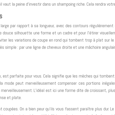
aut la peine d’investir dans un shampoing riche. Cela rendra votre cr
s
arge par rapport à sa longueur, avec des contours régulièrement 
ouce silhouette une forme et un cadre et pour l’étirer visuellem
 éviter les variations de coupe en rond qui tombent trop à plat sur 
rès simple : par une ligne de cheveux droite et une mâchoire angulai
, est parfaite pour vous. Cela signifie que les mèches qui tombent
a mode peut merveilleusement compenser ces portions inégales. 
erveilleusement. L’idéal est ici une forme dite de croissant, plu
nse et plate.
 coupées. On a bien peur qu’ils vous fassent paraître plus dur. Le