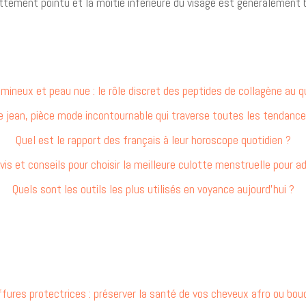
ttement pointu et la moitié inférieure du visage est généralement b
umineux et peau nue : le rôle discret des peptides de collagène au q
e jean, pièce mode incontournable qui traverse toutes les tendance
Quel est le rapport des français à leur horoscope quotidien ?
vis et conseils pour choisir la meilleure culotte menstruelle pour a
Quels sont les outils les plus utilisés en voyance aujourd’hui ?
ffures protectrices : préserver la santé de vos cheveux afro ou bou