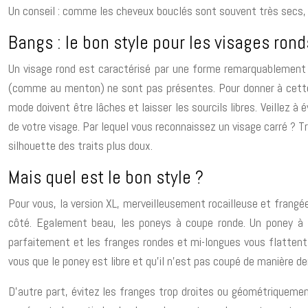
Un conseil : comme les cheveux bouclés sont souvent très secs, il v
Bangs : le bon style pour les visages rond
Un visage rond est caractérisé par une forme remarquablement l
(comme au menton) ne sont pas présentes. Pour donner à cette d
mode doivent être lâches et laisser les sourcils libres. Veillez à
de votre visage. Par lequel vous reconnaissez un visage carré ? T
silhouette des traits plus doux.
Mais quel est le bon style ?
Pour vous, la version XL, merveilleusement rocailleuse et frangée
côté. Egalement beau, les poneys à coupe ronde. Un poney à l
parfaitement et les franges rondes et mi-longues vous flattent m
vous que le poney est libre et qu’il n’est pas coupé de manière de
D’autre part, évitez les franges trop droites ou géométriquement