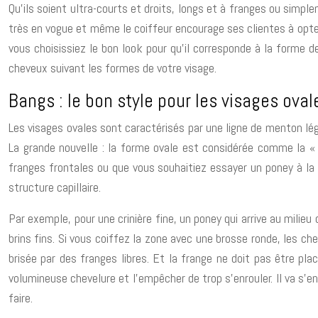
Qu’ils soient ultra-courts et droits, longs et à franges ou simpl
très en vogue et même le coiffeur encourage ses clientes à opter
vous choisissiez le bon look pour qu’il corresponde à la forme de
cheveux suivant les formes de votre visage.
Bangs : le bon style pour les visages oval
Les visages ovales sont caractérisés par une ligne de menton lég
La grande nouvelle : la forme ovale est considérée comme la « 
franges frontales ou que vous souhaitiez essayer un poney à la 
structure capillaire.
Par exemple, pour une crinière fine, un poney qui arrive au milie
brins fins. Si vous coiffez la zone avec une brosse ronde, les c
brisée par des franges libres. Et la frange ne doit pas être pl
volumineuse chevelure et l’empêcher de trop s’enrouler. Il va s’en
faire.