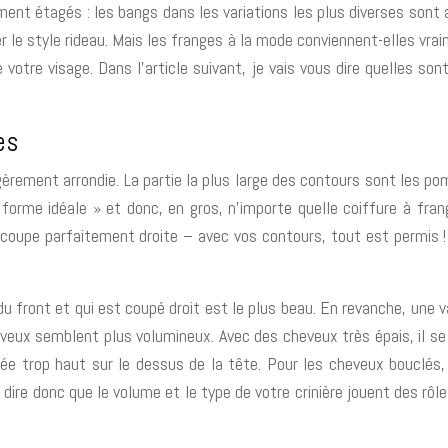
ement étagés : les bangs dans les variations les plus diverses sont 
 le style rideau. Mais les franges à la mode conviennent-elles vrai
 votre visage. Dans l’article suivant, je vais vous dire quelles so
es
èrement arrondie. La partie la plus large des contours sont les po
forme idéale » et donc, en gros, n’importe quelle coiffure à fr
coupe parfaitement droite – avec vos contours, tout est permis !
u du front et qui est coupé droit est le plus beau. En revanche, u
heveux semblent plus volumineux. Avec des cheveux très épais, il 
acée trop haut sur le dessus de la tête. Pour les cheveux bouclés,
 dire donc que le volume et le type de votre crinière jouent des rô