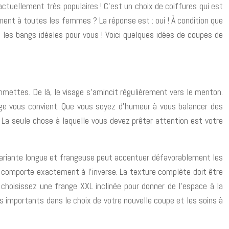
actuellement très populaires ! C’est un choix de coiffures qui est
ment à toutes les femmes ? La réponse est : oui ! À condition que
nt les bangs idéales pour vous ! Voici quelques idées de coupes de
mmettes. De là, le visage s’amincit régulièrement vers le menton.
ange vous convient. Que vous soyez d’humeur à vous balancer des
 La seule chose à laquelle vous devez prêter attention est votre
ne variante longue et frangeuse peut accentuer défavorablement les
se comporte exactement à l’inverse. La texture complète doit être
 choisissez une frange XXL inclinée pour donner de l’espace à la
les importants dans le choix de votre nouvelle coupe et les soins à