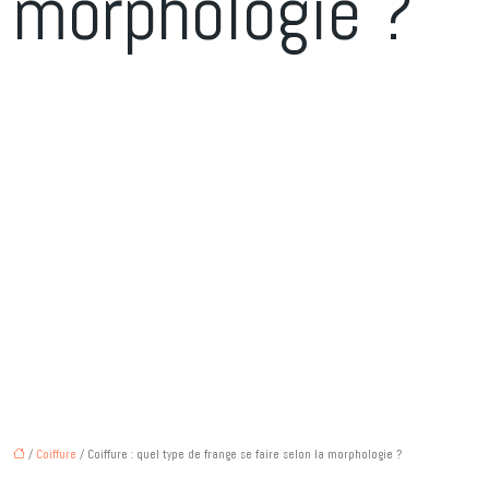
morphologie ?
/
Coiffure
/ Coiffure : quel type de frange se faire selon la morphologie ?