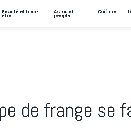
Beauté et bien-
Actus et
Coiffure
L
être
people
ype de frange se f