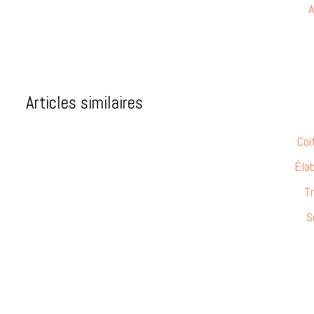
A
Articles similaires
Coi
Élab
Tr
S