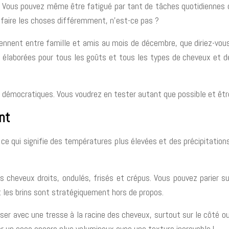
. Vous pouvez même être fatigué par tant de tâches quotidiennes 
 faire les choses différemment, n’est-ce pas ?
ennent entre famille et amis au mois de décembre, que diriez-vous
 élaborées pour tous les goûts et tous les types de cheveux et de 
 démocratiques. Vous voudrez en tester autant que possible et être
nt
é, ce qui signifie des températures plus élevées et des précipitati
es cheveux droits, ondulés, frisés et crépus. Vous pouvez parier s
nt les brins sont stratégiquement hors de propos.
sser avec une tresse à la racine des cheveux, surtout sur le côté 
r un coca encore plus volumineux avec une texture incroyable !