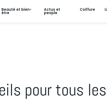
Beauté et bien-
Actus et
Coiffure
L
être
people
eils pour tous le