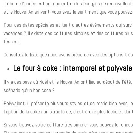
La fin de l’année est un moment où les énergies se renouvellent
et le Nouvel An arrivent, vous avez le sentiment que vous pouvez
Pour ces dates spéciales et tant d’autres événements qui survi
vacances ? Il existe des coiffures simples et des coiffures plus
fesses !
Consultez la liste que nous avons préparée avec des options très
Le four à coke : intemporel et polyvale
Il y a des pays où Noël et le Nouvel An ont lieu au début de l’ét
scénario qu’un bon coca ?
Polyvalent, il présente plusieurs styles et se marie bien avec l
l’option de la coke non structurée, c’est-à-dire plus lâche et do
Si vous trouvez votre coiffure très simple, vous pouvez la rehau
Si vous avez des cheveux tressés de style afro, vous pouvez crée