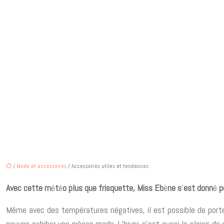
/
Mode et accessoires
/ Accessoires utiles et tendances
Avec cette m
é
t
é
o plus que frisquette, Miss Eb
è
ne s
’
est donn
é
p
Même avec des températures négatives, il est possible de porter
pouvoir exhiber vos pièces mode. L’hiver, c’est aussi le plaisir