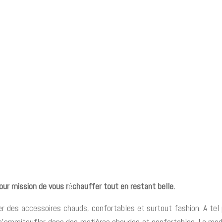
our mission de vous r
é
chauffer tout en restant belle.
 des accessoires chauds, confortables et surtout fashion. A tel 
 de s’emmitoufler dans des matières chaudes et confortables. La mod