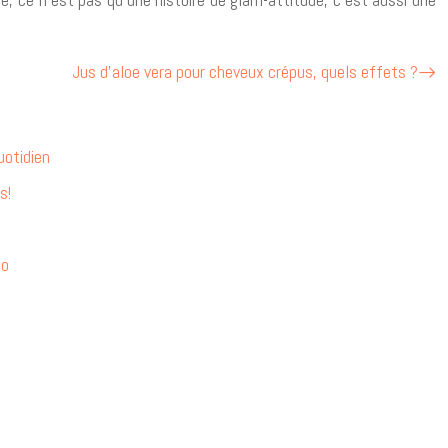
Jus d’aloe vera pour cheveux crépus, quels effets ?
uotidien
s!
do