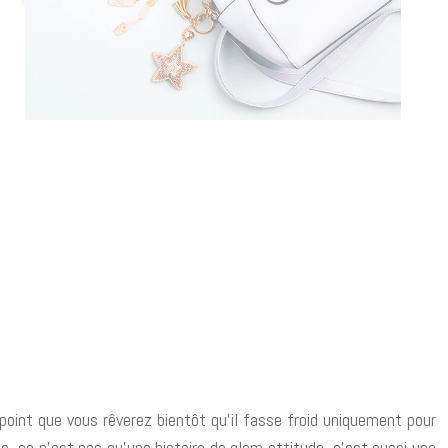
point que vous rêverez bientôt qu’il fasse froid uniquement pour
e, ce n’est pas qu’une histoire de glam-attitude, c’est aussi une