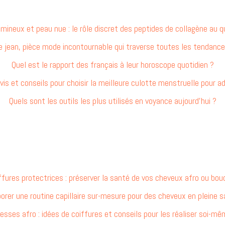
umineux et peau nue : le rôle discret des peptides de collagène au q
e jean, pièce mode incontournable qui traverse toutes les tendance
Quel est le rapport des français à leur horoscope quotidien ?
vis et conseils pour choisir la meilleure culotte menstruelle pour a
Quels sont les outils les plus utilisés en voyance aujourd’hui ?
ffures protectrices : préserver la santé de vos cheveux afro ou bou
orer une routine capillaire sur-mesure pour des cheveux en pleine 
esses afro : idées de coiffures et conseils pour les réaliser soi-m