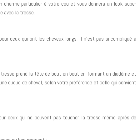
un charme particulier à votre cou et vous donnera un look super
e avec la tresse..
l pour ceux qui ont les cheveux longs, il n’est pas si compliqué à
tte tresse prend la tête de bout en bout en formant un diadème et
ne queue de cheval, selon votre préférence et celle qui convient
s pour ceux qui ne peuvent pas toucher la tresse même après de
a tresse au bon moment ;